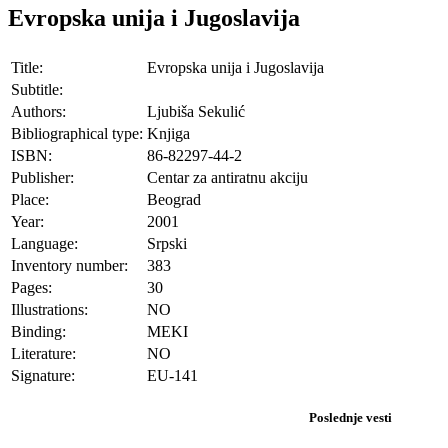
Evropska unija i Jugoslavija
Title:
Evropska unija i Jugoslavija
Subtitle:
Authors:
Ljubiša Sekulić
Bibliographical type:
Knjiga
ISBN:
86-82297-44-2
Publisher:
Centar za antiratnu akciju
Place:
Beograd
Year:
2001
Language:
Srpski
Inventory number:
383
Pages:
30
Illustrations:
NO
Binding:
MEKI
Literature:
NO
Signature:
EU-141
Poslednje vesti