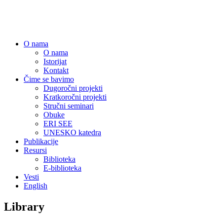
Centar za obrazovne politike
O nama
O nama
Istorijat
Kontakt
Čime se bavimo
Dugoročni projekti
Kratkoročni projekti
Stručni seminari
Obuke
ERI SEE
UNESKO katedra
Publikacije
Resursi
Biblioteka
E-biblioteka
Vesti
English
Library