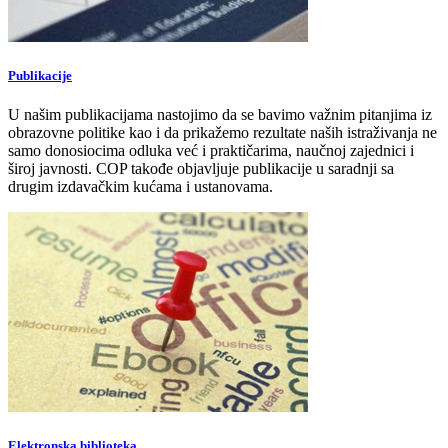
Publikacije
U našim publikacijama nastojimo da se bavimo važnim pitanjima iz
obrazovne politike kao i da prikažemo rezultate naših istraživanja ne
samo donosiocima odluka već i praktičarima, naučnoj zajednici i
široj javnosti. COP takođe objavljuje publikacije u saradnji sa
drugim izdavačkim kućama i ustanovama.
Elektronska biblioteka