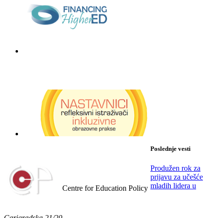
Poslednje vesti
Produžen rok za
prijavu za učešće
Centar za obrazovne politike
mladih lidera u
Centre for Education Policy
Carigradska 21/20