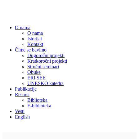
Centar za obrazovne politike
O nama
O nama
Istorijat
Kontakt
Čime se bavimo
Dugoročni projekti
Kratkoročni projekti
Stručni seminari
Obuke
ERI SEE
UNESKO katedra
Publikacije
Resursi
Biblioteka
E-biblioteka
Vesti
English