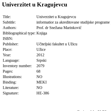
Univerzitet u Kragujevcu
Title:
Univerzitet u Kragujevcu
Subtitle:
informatior za akreditovane studijske programe 
Authors:
Prof. dr Snežana Marinković
Bibliographical type:
Knjiga
ISBN:
Publisher:
Učiteljski fakultet u Užicu
Place:
Užice
Year:
2012
Language:
Srpski
Inventory number:
2079
Pages:
68
Illustrations:
NO
Binding:
MEKI
Literature:
NO
Signature:
HE-386