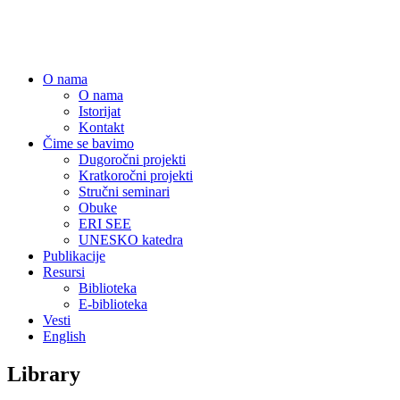
Centar za obrazovne politike
O nama
O nama
Istorijat
Kontakt
Čime se bavimo
Dugoročni projekti
Kratkoročni projekti
Stručni seminari
Obuke
ERI SEE
UNESKO katedra
Publikacije
Resursi
Biblioteka
E-biblioteka
Vesti
English
Library