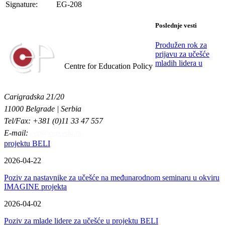
Signature:
EG-208
Poslednje vesti
Produžen rok za
prijavu za učešće
Centar za obrazovne politike
mladih lidera u
Centre for Education Policy
Carigradska 21/20
11000 Belgrade | Serbia
Tel/Fax: +381 (0)11 33 47 557
E-mail:
cep@cep.edu.rs
projektu BELI
2026-04-22
Poziv za nastavnike za učešće na međunarodnom seminaru u okviru
IMAGINE projekta
2026-04-02
Poziv za mlade lidere za učešće u projektu BELI