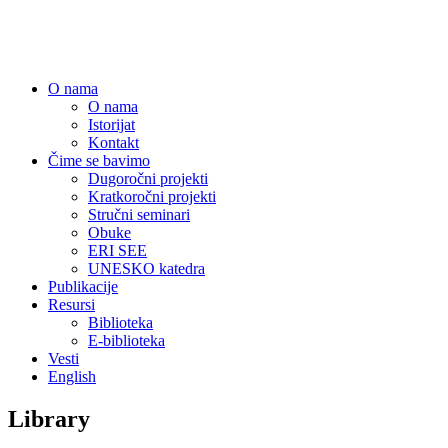
Centar za obrazovne politike
O nama
O nama
Istorijat
Kontakt
Čime se bavimo
Dugoročni projekti
Kratkoročni projekti
Stručni seminari
Obuke
ERI SEE
UNESKO katedra
Publikacije
Resursi
Biblioteka
E-biblioteka
Vesti
English
Library