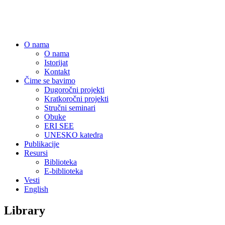
Centar za obrazovne politike
O nama
O nama
Istorijat
Kontakt
Čime se bavimo
Dugoročni projekti
Kratkoročni projekti
Stručni seminari
Obuke
ERI SEE
UNESKO katedra
Publikacije
Resursi
Biblioteka
E-biblioteka
Vesti
English
Library