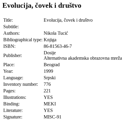
Evolucija, čovek i društvo
Title:
Evolucija, čovek i društvo
Subtitle:
Authors:
Nikola Tucić
Bibliographical type:
Knjiga
ISBN:
86-81563-46-7
Dosije
Publisher:
Alternativna akademska obrazovna mreža
Place:
Beograd
Year:
1999
Language:
Srpski
Inventory number:
776
Pages:
221
Illustrations:
YES
Binding:
MEKI
Literature:
YES
Signature:
MISC-91